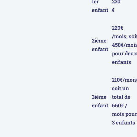
1er
230
enfant
€
220€
/mois, soi
2ième
450€/moi
enfant
pour deu
enfants
210€/mois
soit un
3ième
total de
enfant
660€ /
mois pour
3 enfants