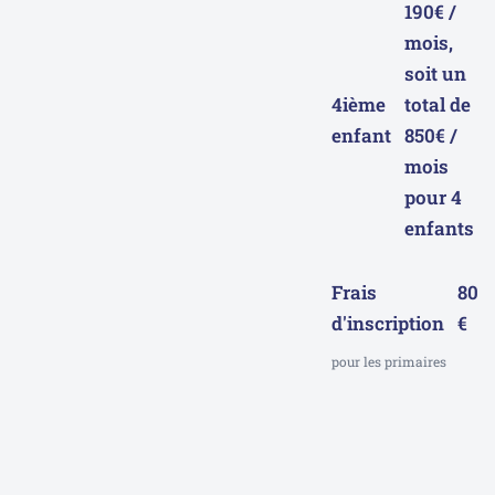
190€ /
mois,
soit un
4ième
total de
enfant
850€ /
mois
pour 4
enfants
Frais
80
d'inscription
€
pour les primaires